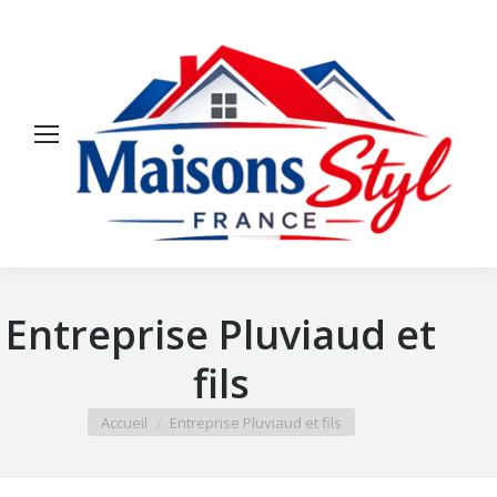
Entreprise Pluviaud et
fils
Vous êtes ici :
Accueil
Entreprise Pluviaud et fils