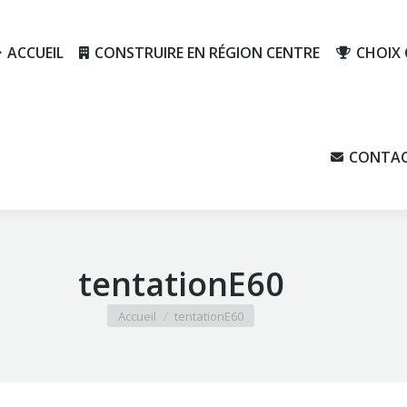
ACCUEIL
CONSTRUIRE EN RÉGION CENTRE
CHOIX
ACCUEIL
CONSTRUIRE EN RÉGION CENTRE
CHOI
CONTA
CONT
tentationE60
Vous êtes ici :
Accueil
tentationE60